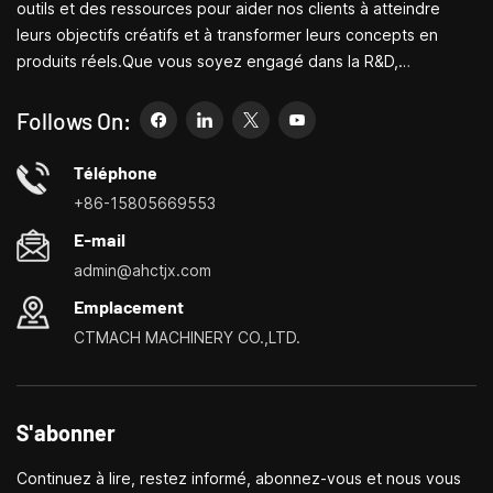
outils et des ressources pour aider nos clients à atteindre
leurs objectifs créatifs et à transformer leurs concepts en
produits réels.Que vous soyez engagé dans la R&D,
l'éducation, la production à court terme ou simplement un
entrepreneur créatif, les petites machines-outils de Bite
Follows On:
peuvent vous permettre de répondre à vos besoins plus
facilement, plus rapidement et de manière plus
Téléphone
économique.Spécialisé dans les centres de personnalisation
+86-15805669553
de petites machines-outils domestiques, les tours ménagers,
E-mail
les perceuses et fraiseuses domestiques, les petits
admin@ahctjx.com
tournages, perçages et fraisages multifonctionnels
Emplacement
CTMACH MACHINERY CO.,LTD.
S'abonner
Continuez à lire, restez informé, abonnez-vous et nous vous