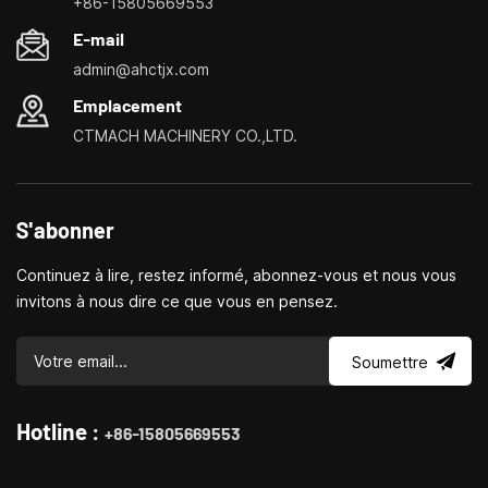
+86-15805669553
de petites machines-outils domestiques, les tours ménagers,
E-mail
les perceuses et fraiseuses domestiques, les petits
admin@ahctjx.com
tournages, perçages et fraisages multifonctionnels
Emplacement
CTMACH MACHINERY CO.,LTD.
S'abonner
Continuez à lire, restez informé, abonnez-vous et nous vous
invitons à nous dire ce que vous en pensez.
Soumettre
Hotline :
+86-15805669553