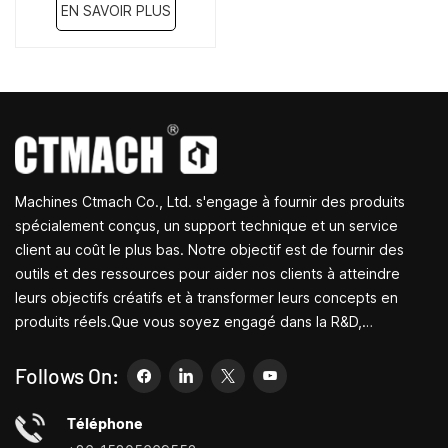
EN SAVOIR PLUS
Machines Ctmach Co., Ltd. s'engage à fournir des produits
spécialement conçus, un support technique et un service
client au coût le plus bas. Notre objectif est de fournir des
outils et des ressources pour aider nos clients à atteindre
leurs objectifs créatifs et à transformer leurs concepts en
produits réels.Que vous soyez engagé dans la R&D,
l'éducation, la production à court terme ou simplement un
entrepreneur créatif, les petites machines-outils de Bite
Follows On:
peuvent vous permettre de répondre à vos besoins plus
facilement, plus rapidement et de manière plus
Téléphone
économique.Spécialisé dans les centres de personnalisation