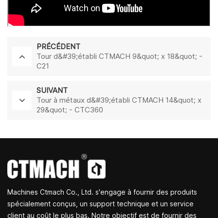
PRÉCÉDENT
Tour d&#39;établi CTMACH 9&quot; x 18&quot; -
C21
SUIVANT
Tour à métaux d&#39;établi CTMACH 14&quot; x
29&quot; - CTC360
Machines Ctmach Co., Ltd. s'engage à fournir des produits
spécialement conçus, un support technique et un service
client au coût le plus bas. Notre objectif est de fournir des