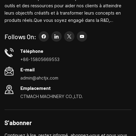
outils et des ressources pour aider nos clients à atteindre
leurs objectifs créatifs et à transformer leurs concepts en
produits réels.Que vous soyez engagé dans la R&D,
l'éducation, la production à court terme ou simplement un
entrepreneur créatif, les petites machines-outils de Bite
Follows On:
peuvent vous permettre de répondre à vos besoins plus
facilement, plus rapidement et de manière plus
Téléphone
économique.Spécialisé dans les centres de personnalisation
+86-15805669553
de petites machines-outils domestiques, les tours ménagers,
E-mail
les perceuses et fraiseuses domestiques, les petits
admin@ahctjx.com
tournages, perçages et fraisages multifonctionnels
Emplacement
CTMACH MACHINERY CO.,LTD.
S'abonner
Continuez à lire, restez informé, abonnez-vous et nous vous