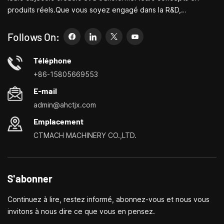
produits réels.Que vous soyez engagé dans la R&D,
l'éducation, la production à court terme ou simplement un
entrepreneur créatif, les petites machines-outils de Bite
Follows On:
peuvent vous permettre de répondre à vos besoins plus
facilement, plus rapidement et de manière plus
Téléphone
économique.Spécialisé dans les centres de personnalisation
+86-15805669553
de petites machines-outils domestiques, les tours ménagers,
E-mail
les perceuses et fraiseuses domestiques, les petits
admin@ahctjx.com
tournages, perçages et fraisages multifonctionnels
Emplacement
CTMACH MACHINERY CO.,LTD.
S'abonner
Continuez à lire, restez informé, abonnez-vous et nous vous
invitons à nous dire ce que vous en pensez.