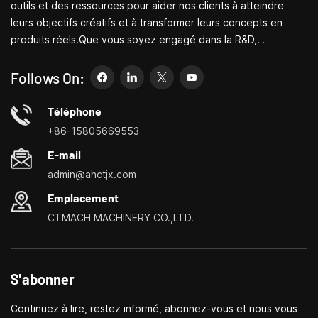
outils et des ressources pour aider nos clients à atteindre
leurs objectifs créatifs et à transformer leurs concepts en
produits réels.Que vous soyez engagé dans la R&D,
l'éducation, la production à court terme ou simplement un
entrepreneur créatif, les petites machines-outils de Bite
Follows On:
peuvent vous permettre de répondre à vos besoins plus
facilement, plus rapidement et de manière plus
Téléphone
économique.Spécialisé dans les centres de personnalisation
+86-15805669553
de petites machines-outils domestiques, les tours ménagers,
E-mail
les perceuses et fraiseuses domestiques, les petits
admin@ahctjx.com
tournages, perçages et fraisages multifonctionnels
Emplacement
CTMACH MACHINERY CO.,LTD.
S'abonner
Continuez à lire, restez informé, abonnez-vous et nous vous