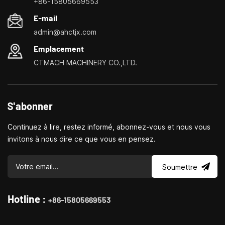
+86-15805669553
de petites machines-outils domestiques, les tours ménagers,
E-mail
les perceuses et fraiseuses domestiques, les petits
admin@ahctjx.com
tournages, perçages et fraisages multifonctionnels
Emplacement
CTMACH MACHINERY CO.,LTD.
S'abonner
Continuez à lire, restez informé, abonnez-vous et nous vous
invitons à nous dire ce que vous en pensez.
Soumettre
Hotline :
+86-15805669553