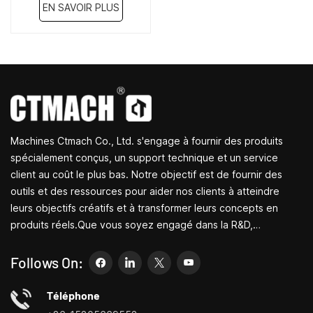
EN SAVOIR PLUS
Machines Ctmach Co., Ltd. s'engage à fournir des produits
spécialement conçus, un support technique et un service
client au coût le plus bas. Notre objectif est de fournir des
outils et des ressources pour aider nos clients à atteindre
leurs objectifs créatifs et à transformer leurs concepts en
produits réels.Que vous soyez engagé dans la R&D,
l'éducation, la production à court terme ou simplement un
entrepreneur créatif, les petites machines-outils de Bite
Follows On:
peuvent vous permettre de répondre à vos besoins plus
facilement, plus rapidement et de manière plus
Téléphone
économique.Spécialisé dans les centres de personnalisation