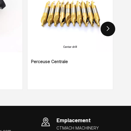
Perceuse Centrale
Port
Emplacement
CTMACH MACHINERY
x.com