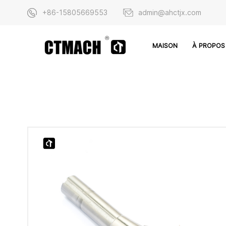
+86-15805669553
admin@ahctjx.com
À PROPOS
MAISON