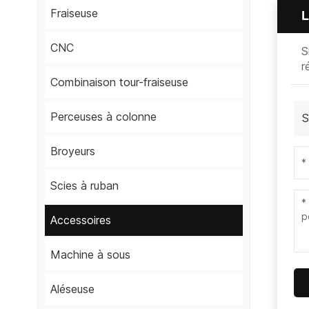
Fraiseuse
L
CNC
S
r
Combinaison tour-fraiseuse
Perceuses à colonne
S
Broyeurs
Scies à ruban
Accessoires
Machine à sous
Aléseuse