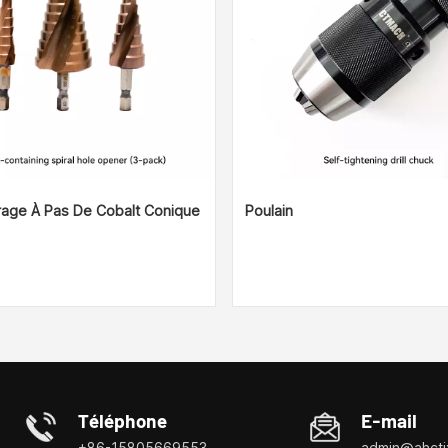
rage À Pas De Cobalt Conique
Poulain
Téléphone
E-mail
+86-15805669553
admin@ahctj