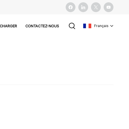
Français
ÉCHARGER
CONTACTEZ-NOUS
English
français
español
Pусский