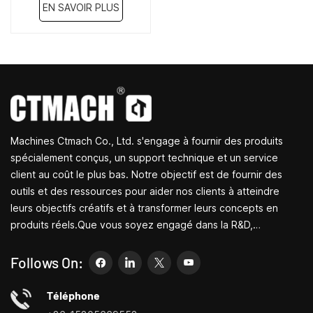
EN SAVOIR PLUS
Machines Ctmach Co., Ltd. s'engage à fournir des produits
spécialement conçus, un support technique et un service
client au coût le plus bas. Notre objectif est de fournir des
outils et des ressources pour aider nos clients à atteindre
leurs objectifs créatifs et à transformer leurs concepts en
produits réels.Que vous soyez engagé dans la R&D,
l'éducation, la production à court terme ou simplement un
entrepreneur créatif, les petites machines-outils de Bite
Follows On:
peuvent vous permettre de répondre à vos besoins plus
facilement, plus rapidement et de manière plus
Téléphone
économique.Spécialisé dans les centres de personnalisation