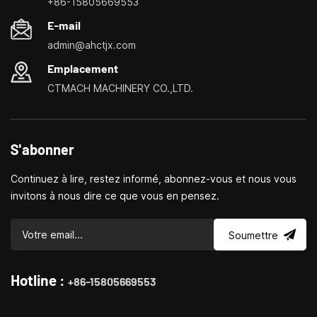
+86-15805669553
de petites machines-outils domestiques, les tours ménagers,
E-mail
les perceuses et fraiseuses domestiques, les petits
admin@ahctjx.com
tournages, perçages et fraisages multifonctionnels
Emplacement
CTMACH MACHINERY CO.,LTD.
S'abonner
Continuez à lire, restez informé, abonnez-vous et nous vous
invitons à nous dire ce que vous en pensez.
Soumettre
Hotline :
+86-15805669553