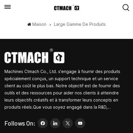
Maison
Large Gamme De Produits
Machines Ctmach Co., Ltd. s'engage à fournir des produits
spécialement conçus, un support technique et un service
client au coût le plus bas. Notre objectif est de fournir des
outils et des ressources pour aider nos clients à atteindre
leurs objectifs créatifs et à transformer leurs concepts en
produits réels.Que vous soyez engagé dans la R&D,
l'éducation, la production à court terme ou simplement un
entrepreneur créatif, les petites machines-outils de Bite
Follows On:
peuvent vous permettre de répondre à vos besoins plus