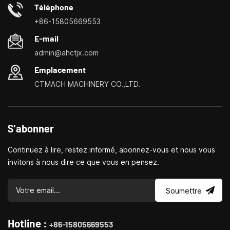
facilement, plus rapidement et de manière plus
Téléphone
économique.Spécialisé dans les centres de personnalisation
+86-15805669553
de petites machines-outils domestiques, les tours ménagers,
E-mail
les perceuses et fraiseuses domestiques, les petits
admin@ahctjx.com
tournages, perçages et fraisages multifonctionnels
Emplacement
CTMACH MACHINERY CO.,LTD.
S'abonner
Continuez à lire, restez informé, abonnez-vous et nous vous
invitons à nous dire ce que vous en pensez.
Soumettre
Hotline :
+86-15805669553