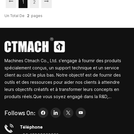
1
2
Un Total De
2
Pages
Machines Ctmach Co., Ltd. s'engage à fournir des produits
spécialement conçus, un support technique et un service
client au coût le plus bas. Notre objectif est de fournir des
outils et des ressources pour aider nos clients à atteindre
leurs objectifs créatifs et à transformer leurs concepts en
produits réels.Que vous soyez engagé dans la R&D,
l'éducation, la production à court terme ou simplement un
entrepreneur créatif, les petites machines-outils de Bite
Follows On:
peuvent vous permettre de répondre à vos besoins plus
facilement, plus rapidement et de manière plus
Téléphone
économique.Spécialisé dans les centres de personnalisation