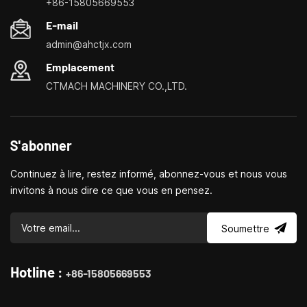
+86-15805669553
de petites machines-outils domestiques, les tours ménagers,
E-mail
les perceuses et fraiseuses domestiques, les petits
admin@ahctjx.com
tournages, perçages et fraisages multifonctionnels
Emplacement
CTMACH MACHINERY CO.,LTD.
S'abonner
Continuez à lire, restez informé, abonnez-vous et nous vous
invitons à nous dire ce que vous en pensez.
Soumettre
Hotline :
+86-15805669553