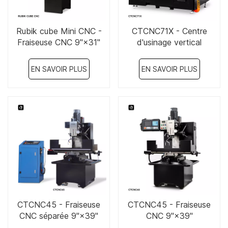
Rubik cube Mini CNC -
CTCNC71X - Centre
Fraiseuse CNC 9"×31"
d'usinage vertical
10"×34"
EN SAVOIR PLUS
EN SAVOIR PLUS
CTCNC45 - Fraiseuse
CTCNC45 - Fraiseuse
CNC séparée 9"×39"
CNC 9"×39"