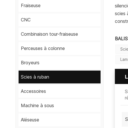
Fraiseuse
silenc
scies 
CNC
constr
Combinaison tour-fraiseuse
BALI
Perceuses à colonne
Sci
Lam
Broyeurs
L
Scies à ruban
Accessoires
S
r
Machine à sous
S
Aléseuse