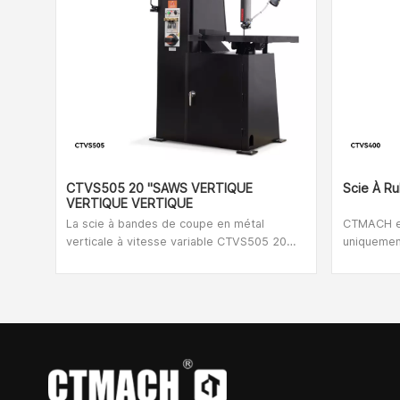
CTVS505 20 "SAWS VERTIQUE
Scie À R
VERTIQUE VERTIQUE
La scie à bandes de coupe en métal
CTMACH es
verticale à vitesse variable CTVS505 20
uniquemen
"est prête à gérer tous vos besoins de
premier or
coupe en métal, voire à une production
Notre gam
lourde.La table extra-large s'incline d'un
tours à mé
côté à l'autre et d'un côté à l'autre,
CNC et bi
permettant les coupes les plus carrés
une scie à
même avec un travail de contour serré.Le
dans les i
contrôle de la lame à vitesse variable est
disponible avec un tour de poignée, vous