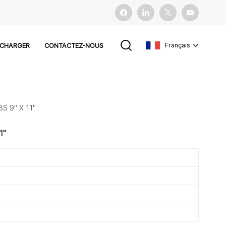
Français
ÉCHARGER
CONTACTEZ-NOUS
English
S 9" X 11"
français
1"
español
Pусский