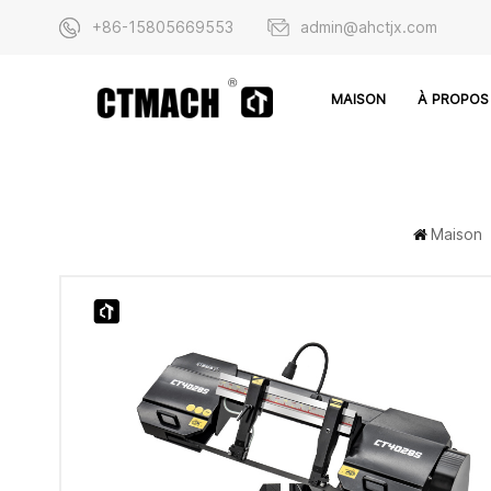
+86-15805669553
admin@ahctjx.com
À PROPOS
MAISON
Maison