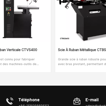
uban Verticale CTVS400
Scie À Ruban Métallique CTB
t connu pour fabriquer
Grande scie à ruban robuste po
t des machines-outils de
avec bras pivotant, permettant 
dre pour le travail des métaux.
dans le plan perpendiculaire à l'
me de produits comprend des
matériau coupé et sous n'import
taux, des fraiseuses, des tours
angle de 0° (gauche) à 90° (droit
en plus encore. La CTVS400 est
scies à ruban sont parfaites pou
 ruban verticale à métaux utilisée
des tubes, des profilés et d'autr
ndustries métallurgiques.
matériaux.
Téléphone
E-mail
+86-15805669553
admin@ahctj