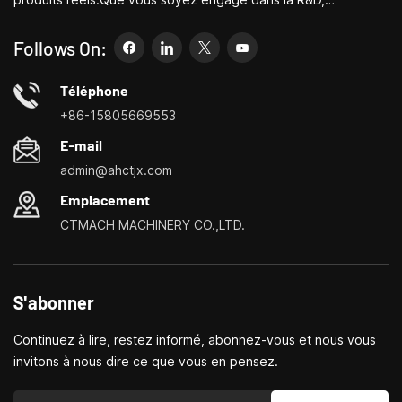
l'éducation, la production à court terme ou simplement un
entrepreneur créatif, les petites machines-outils de Bite
Follows On:
peuvent vous permettre de répondre à vos besoins plus
facilement, plus rapidement et de manière plus
Téléphone
économique.Spécialisé dans les centres de personnalisation
+86-15805669553
de petites machines-outils domestiques, les tours ménagers,
E-mail
les perceuses et fraiseuses domestiques, les petits
admin@ahctjx.com
tournages, perçages et fraisages multifonctionnels
Emplacement
CTMACH MACHINERY CO.,LTD.
S'abonner
Continuez à lire, restez informé, abonnez-vous et nous vous
invitons à nous dire ce que vous en pensez.