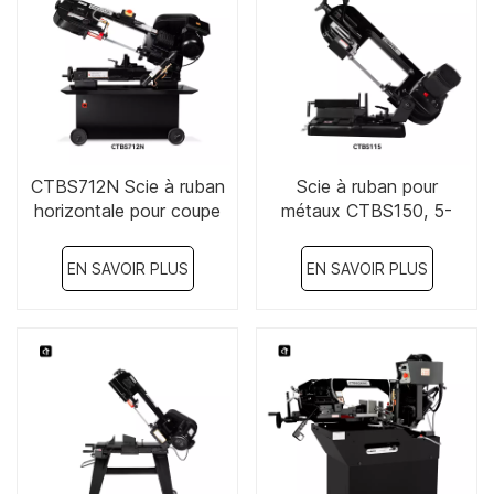
CTBS712N Scie à ruban
Scie à ruban pour
horizontale pour coupe
métaux CTBS150, 5-
de métal 7" x 12" 750 W
3/5" x 6"
380 V
EN SAVOIR PLUS
EN SAVOIR PLUS