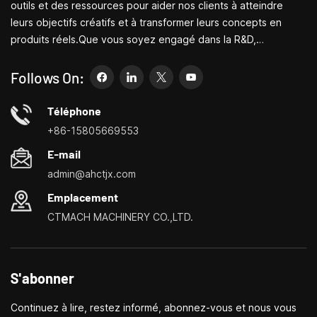
outils et des ressources pour aider nos clients à atteindre
leurs objectifs créatifs et à transformer leurs concepts en
produits réels.Que vous soyez engagé dans la R&D,
l'éducation, la production à court terme ou simplement un
entrepreneur créatif, les petites machines-outils de Bite
Follows On:
peuvent vous permettre de répondre à vos besoins plus
facilement, plus rapidement et de manière plus
Téléphone
économique.Spécialisé dans les centres de personnalisation
+86-15805669553
de petites machines-outils domestiques, les tours ménagers,
E-mail
les perceuses et fraiseuses domestiques, les petits
admin@ahctjx.com
tournages, perçages et fraisages multifonctionnels
Emplacement
CTMACH MACHINERY CO.,LTD.
S'abonner
Continuez à lire, restez informé, abonnez-vous et nous vous