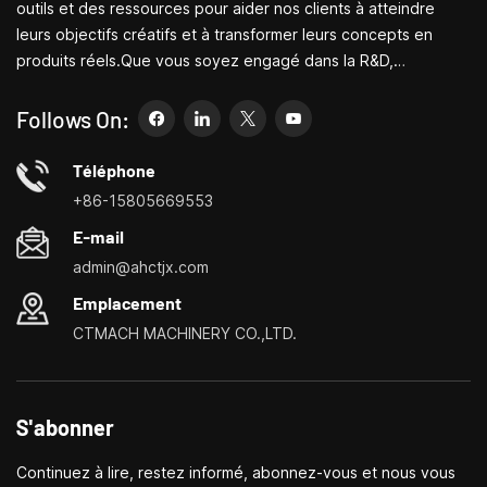
outils et des ressources pour aider nos clients à atteindre
leurs objectifs créatifs et à transformer leurs concepts en
produits réels.Que vous soyez engagé dans la R&D,
l'éducation, la production à court terme ou simplement un
entrepreneur créatif, les petites machines-outils de Bite
Follows On:
peuvent vous permettre de répondre à vos besoins plus
facilement, plus rapidement et de manière plus
Téléphone
économique.Spécialisé dans les centres de personnalisation
+86-15805669553
de petites machines-outils domestiques, les tours ménagers,
E-mail
les perceuses et fraiseuses domestiques, les petits
admin@ahctjx.com
tournages, perçages et fraisages multifonctionnels
Emplacement
CTMACH MACHINERY CO.,LTD.
S'abonner
Continuez à lire, restez informé, abonnez-vous et nous vous