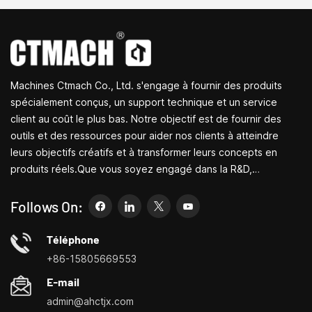
moulin extrêmement
existante.Le système
flexible et robuste. Cette
d'entraînement par
machine-outil convient aux
courroie 18X offre un
passionnés individuels,
fonctionnement
aux unités de recherche
exceptionnellement
scientifique, aux studios
silencieux et le broyeur
Machines Ctmach Co., Ltd. s'engage à fournir des produits
de bricolage et à d'autres
est équipé d'un moteur
endroits.
sans balais. il est de taille
spécialement conçus, un support technique et un service
compacte, a d'excellents
client au coût le plus bas. Notre objectif est de fournir des
niveaux de précision et
outils et des ressources pour aider nos clients à atteindre
est très bien conçu.
leurs objectifs créatifs et à transformer leurs concepts en
produits réels.Que vous soyez engagé dans la R&D,
l'éducation, la production à court terme ou simplement un
entrepreneur créatif, les petites machines-outils de Bite
Follows On:
peuvent vous permettre de répondre à vos besoins plus
facilement, plus rapidement et de manière plus
Téléphone
économique.Spécialisé dans les centres de personnalisation
+86-15805669553
de petites machines-outils domestiques, les tours ménagers,
E-mail
les perceuses et fraiseuses domestiques, les petits
admin@ahctjx.com
tournages, perçages et fraisages multifonctionnels