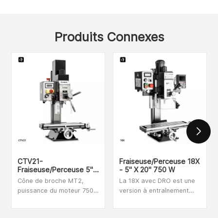
Produits Connexes
CTV21-
Fraiseuse/perceuse 18X
Fraiseuse/perceuse 5"
- 5" X 20" 750 W
X 16"
Cône de broche MT2,
La 18X avec DRO est une
puissance du moteur 750
version à entraînement
W, vitesse infiniment
par courroie de notre
variable, le CTV21 est un
petite fraiseuse populaire