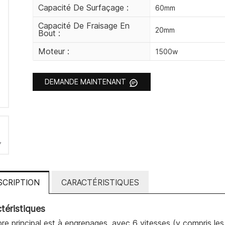
Capacité De Surfaçage :
60mm
Capacité De Fraisage En
20mm
Bout :
Moteur :
1500w
DEMANDE MAINTENANT
SCRIPTION
CARACTÉRISTIQUES
téristiques
rbre principal est à engrenages, avec 6 vitesses (y compris le