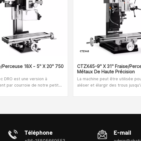
e/perceuse 18X - 5" X 20" 750
CTZX45-9" X 31" Fraise/Perc
Métaux De Haute Précision
ec DRO est une version à
La machine peut être utilisée pou
nt par courroie de notre petite
aléser et élargir des trous jusqu
populaire existante.Le système
mm dans la fonte, tarauder des 
ment par courroie 18X offre un
jusqu'à M30 mm, fraiser des larg
ement exceptionnellement
jusqu'à 80 mm et fraiser des fen
 et le broyeur est équipé d'un
32 mm. Il convient également à 
. il est de taille
et au surfaçage.La version CTZX
a d'excellents niveaux de
livrée en standard avec une gra
et est très bien conçu.
de travail mesurant 800 x 240 m
Téléphone
E-mail
système de refroidissement.La 
+86-15805669553
admin@ahctj