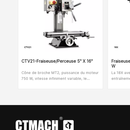
CTV21-Fraiseuse/perceuse 5" X 16"
Fraiseus
W
Cône de broche MT2, puissance du moteur
La 18X av
750 W, vitesse infiniment variable, le
entraîneme
CTV21 est un moulin extrêmement flexible
fraiseuse 
et robuste. Cette machine-outil convient
d'entraîne
aux passionnés individuels, aux unités de
fonctionn
recherche scientifique, aux studios de
silencieux
bricolage et à d'autres endroits.
moteur sans balais
compacte, 
précision 