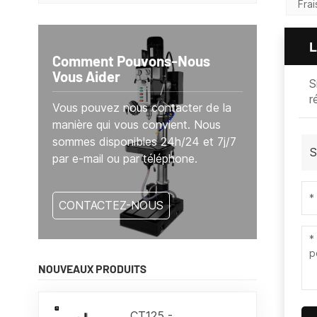
Fra
L
Comment Pouvons-Nous
Vous Aider
S
r
Vous pouvez nous contacter de la
manière qui vous convient. Nous
sommes disponibles 24h/24 et 7j/7
S
par e-mail ou par téléphone.
CONTACTEZ-NOUS
NOUVEAUX PRODUITS
CT125 -