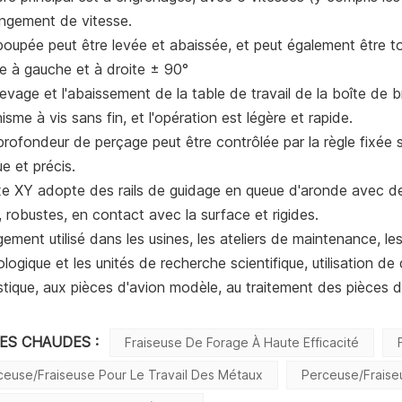
angement de vitesse.
poupée peut être levée et abaissée, et peut également être t
ée à gauche et à droite ± 90°
levage et l'abaissement de la table de travail de la boîte de 
sme à vis sans fin, et l'opération est légère et rapide.
profondeur de perçage peut être contrôlée par la règle fixée s
ue et précis.
xe XY adopte des rails de guidage en queue d'aronde avec des
e, robustes, en contact avec la surface et rigides.
gement utilisé dans les usines, les ateliers de maintenance, les
logique et les unités de recherche scientifique, utilisation 
ique, aux pièces d'avion modèle, au traitement des pièces d
SES CHAUDES :
Fraiseuse De Forage À Haute Efficacité
ceuse/Fraiseuse Pour Le Travail Des Métaux
Perceuse/fraise