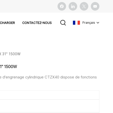
Français
ÉCHARGER
CONTACTEZ-NOUS
English
X 31" 1500W
français
31" 1500W
español
ête d'engrenage cylindrique CTZX40 dispose de fonctions
Pусский