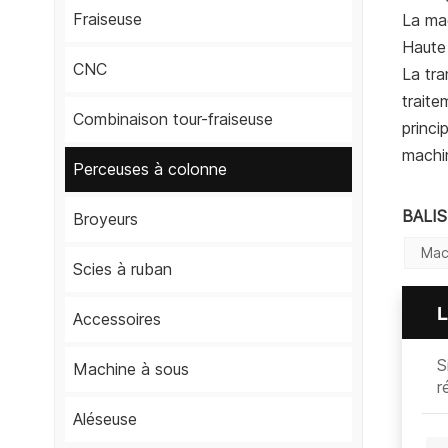
Fraiseuse
La mac
Haute 
CNC
La tra
traite
Combinaison tour-fraiseuse
princi
machin
Perceuses à colonne
BALI
Broyeurs
Mac
Scies à ruban
L
Accessoires
S
Machine à sous
r
Aléseuse