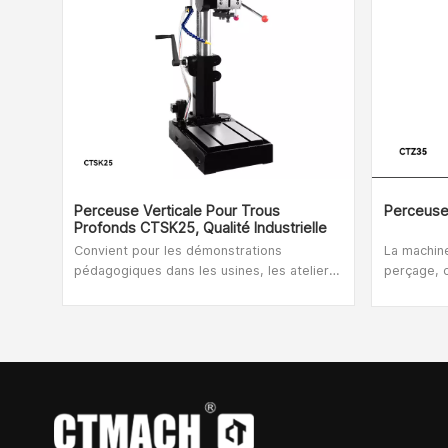
Perceuse Verticale Pour Trous
Perceuse
Profonds CTSK25, Qualité Industrielle
Convient pour les démonstrations
La machine
pédagogiques dans les usines, les ateliers
perçage, 
de réparation, les écoles, les centres
taraudage
scientifiques et technologiques et les
d'une gra
instituts de recherche scientifique.
large gam
Cette mach
seulement 
mais égale
réparation