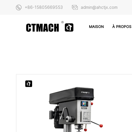
+86-15805669553
admin@ahctjx.com
À PROPOS
MAISON