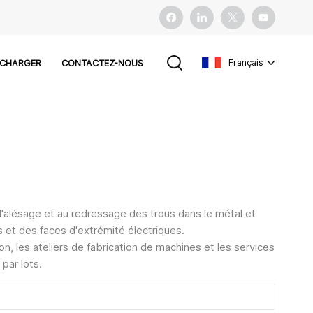
Français
ÉCHARGER
CONTACTEZ-NOUS
English
français
español
'alésage et au redressage des trous dans le métal et
Pусский
s et des faces d'extrémité électriques.
tion, les ateliers de fabrication de machines et les services
 par lots.