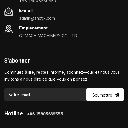
+86-15805669553
de petites machines-outils domestiques, les tours ménagers,
E-mail
les perceuses et fraiseuses domestiques, les petits
admin@ahctjx.com
tournages, perçages et fraisages multifonctionnels
Emplacement
CTMACH MACHINERY CO.,LTD.
S'abonner
Continuez à lire, restez informé, abonnez-vous et nous vous
invitons à nous dire ce que vous en pensez.
Soumettre
Hotline :
+86-15805669553