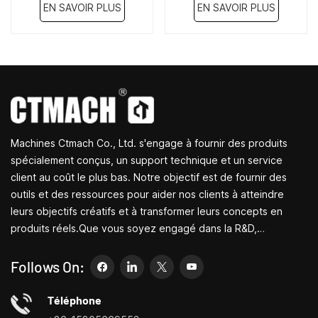
EN SAVOIR PLUS
EN SAVOIR PLUS
Machines Ctmach Co., Ltd. s'engage à fournir des produits
spécialement conçus, un support technique et un service
client au coût le plus bas. Notre objectif est de fournir des
outils et des ressources pour aider nos clients à atteindre
leurs objectifs créatifs et à transformer leurs concepts en
produits réels.Que vous soyez engagé dans la R&D,
l'éducation, la production à court terme ou simplement un
entrepreneur créatif, les petites machines-outils de Bite
Follows On:
peuvent vous permettre de répondre à vos besoins plus
facilement, plus rapidement et de manière plus
Téléphone
économique.Spécialisé dans les centres de personnalisation