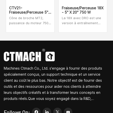
CTV21-
Fraiseuse/perceuse 18X
Fraiseuse/perceuse 5"
- 5" X 20" 750 W
X 16"
Cône de broche MT2,
La 18X avec DRO est une
puissance du moteur 750
version à entraînement
W, vitesse infiniment
par courroie de notre
variable, le CTV21 est un
petite fraiseuse populaire
moulin extrêmement
existante.Le système
flexible et robuste. Cette
d'entraînement par
machine-outil convient aux
courroie 18X offre un
passionnés individuels,
fonctionnement
aux unités de recherche
exceptionnellement
scientifique, aux studios
silencieux et le broyeur
Machines Ctmach Co., Ltd. s'engage à fournir des produits
de bricolage et à d'autres
est équipé d'un moteur
endroits.
sans balais. il est de taille
spécialement conçus, un support technique et un service
compacte, a d'excellents
client au coût le plus bas. Notre objectif est de fournir des
niveaux de précision et
outils et des ressources pour aider nos clients à atteindre
est très bien conçu.
leurs objectifs créatifs et à transformer leurs concepts en
produits réels.Que vous soyez engagé dans la R&D,
l'éducation, la production à court terme ou simplement un
entrepreneur créatif, les petites machines-outils de Bite
Follows On: