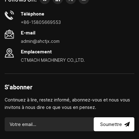
peuvent vous permettre de répondre à vos besoins plus
facilement, plus rapidement et de manière plus
Téléphone
économique.Spécialisé dans les centres de personnalisation
+86-15805669553
de petites machines-outils domestiques, les tours ménagers,
E-mail
les perceuses et fraiseuses domestiques, les petits
admin@ahctjx.com
tournages, perçages et fraisages multifonctionnels
Emplacement
CTMACH MACHINERY CO.,LTD.
S'abonner
Continuez à lire, restez informé, abonnez-vous et nous vous
invitons à nous dire ce que vous en pensez.
Soumettre