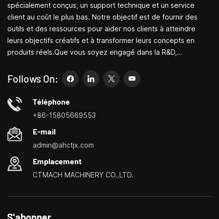
spécialement conçus, un support technique et un service
client au coût le plus bas. Notre objectif est de fournir des
outils et des ressources pour aider nos clients à atteindre
leurs objectifs créatifs et à transformer leurs concepts en
produits réels.Que vous soyez engagé dans la R&D,
l'éducation, la production à court terme ou simplement un
entrepreneur créatif, les petites machines-outils de Bite
Follows On:
peuvent vous permettre de répondre à vos besoins plus
facilement, plus rapidement et de manière plus
Téléphone
économique.Spécialisé dans les centres de personnalisation
+86-15805669553
de petites machines-outils domestiques, les tours ménagers,
E-mail
les perceuses et fraiseuses domestiques, les petits
admin@ahctjx.com
tournages, perçages et fraisages multifonctionnels
Emplacement
CTMACH MACHINERY CO.,LTD.
S'abonner